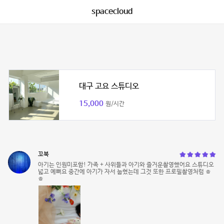
spacecloud
대구 고요 스튜디오
15,000
원/시간
꼬북
아기는 인원미포함! 가족 + 사위들과 아기와 즐거운촬영했어요 스튜디오
넓고 예뻐요 중간에 아기가 자서 눕혔는데 그것 또한 프로필촬영처럼 ㅎ
ㅎ