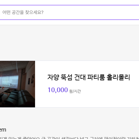
자양 뚝섬 건대 파티룸 홀리몰리
10,000
원/시간
em