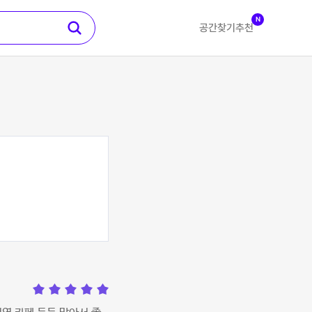
N
공간찾기
추천