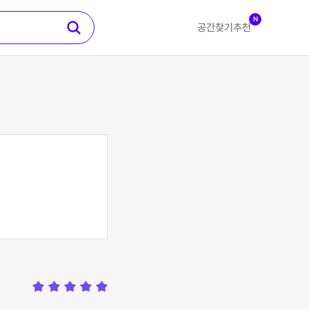
N
공간찾기
추천