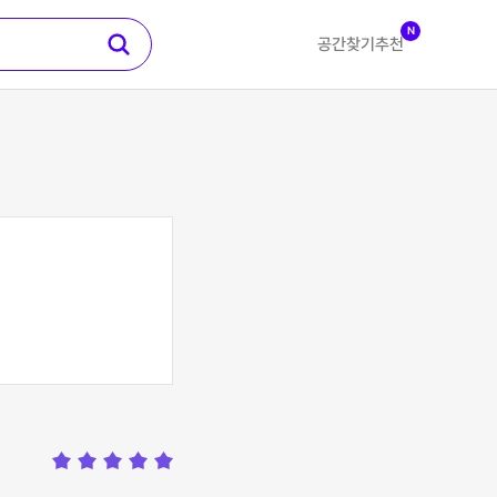
N
공간찾기
추천