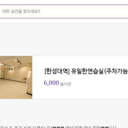
[한성대역] 유일한연습실(주차가능
6,000
원/시간
스