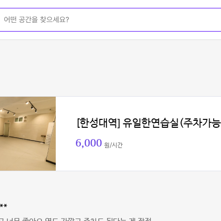
[한성대역] 유일한연습실(주차가능
6,000
원/시간
**