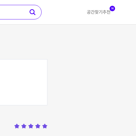
N
공간찾기
추천