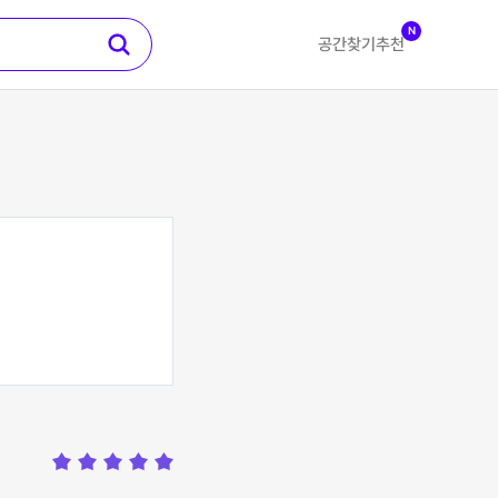
N
공간찾기
추천