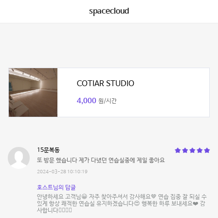
spacecloud
COTIAR STUDIO
4,000
원/시간
15문복동
또 방문 했습니다 제가 다녔던 연습실중에 제일 좋아요
2024-03-28 10:10:19
호스트님의 답글
안녕하세요 고객님😀 자주 찾아주셔서 감사해요🤎 연습 집중 잘 되실 수
있게 항상 쾌적한 연습실 유지하겠습니다😍 행복한 하루 보내세요❤️ 감
사합니다🙇‍♀️🙇‍♂️