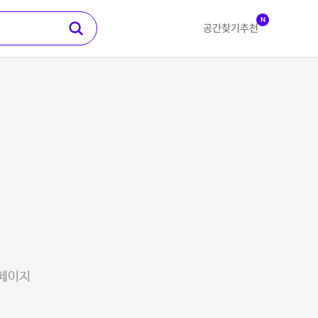
N
공간찾기
추천
 페이지