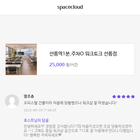
spacecloud
선릉역1분,주차O 워크토크 선릉점
25,000
원/시간
영조츄
오피스텔 건물이라 처음에 당황했으나 워크샵 잘 마쳤습니다!
2023-09-25 17:49:25
호스트님의 답글
안녕하세요💚 첫방문 감사합니다!!🥰 처음이셨으면 조금 당황하셨겠어
요 :-) 그래도 종일 워크샵 공간으로 712호 잘 이용해주셧다니 다행입니
다! 행복한 저녁되세요🧡