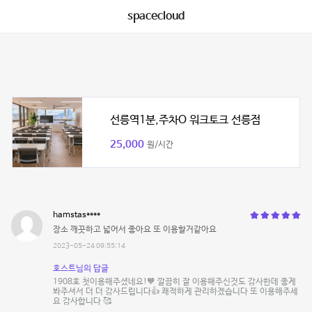
spacecloud
선릉역1분,주차O 워크토크 선릉점
25,000
원/시간
hamstas****
장소 깨끗하고 넓어서 좋아요 또 이용할거같아요
2023-05-24 09:55:14
호스트님의 답글
1908호 첫이용해주셨네요!🧡 깔끔히 잘 이용해주신것도 감사한데 좋게
봐주셔서 더 더 감사드립니다👍 쾌적하게 관리하겠습니다 또 이용해주세
요 감사합니다 🥰