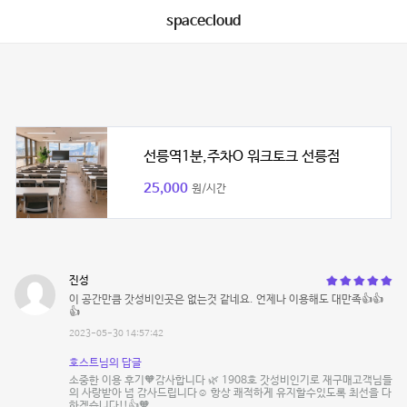
spacecloud
선릉역1분,주차O 워크토크 선릉점
25,000
원/시간
진성
이 공간만큼 갓성비인곳은 없는것 같네요. 언제나 이용해도 대만족👍👍
👍
2023-05-30 14:57:42
호스트님의 답글
소중한 이용 후기🧡감사합니다 🌿 1908호 갓성비인기로 재구매고객님들
의 사랑받아 넘 감사드립니다☺️ 항상 쾌적하게 유지할수있도록 최선을 다
하겠습니다!!👍🧡