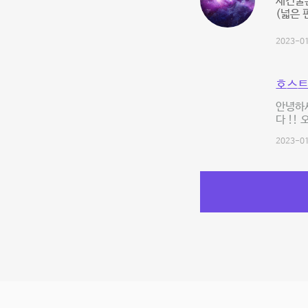
새건물
(넓은 
2023-01
호스트
안녕하세
다 !!
2023-01