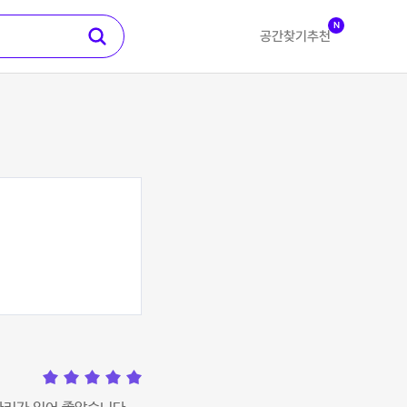
N
공간찾기
추천