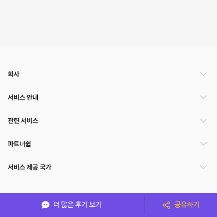
회사
서비스 안내
관련 서비스
파트너쉽
서비스 제공 국가
(주)NSPACE 사업자정보
더 많은 후기 보기
공유하기