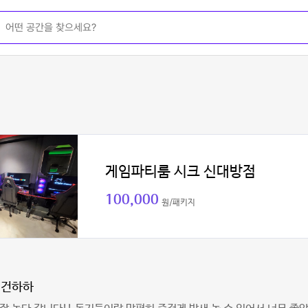
게임파티룸 시크 신대방점
100,000
원/패키지
희건하하