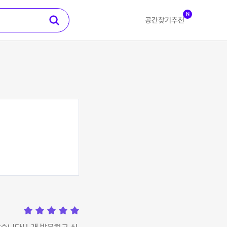
N
공간찾기
추천