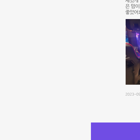
재밌게 
은 맘이
좋았어요
2023-09