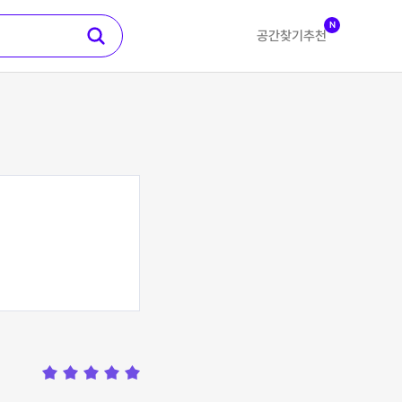
N
공간찾기
추천