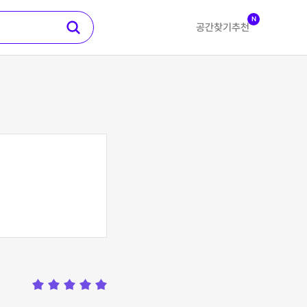
N
공간찾기
추천