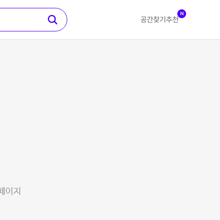
N
공간찾기
추천
 페이지