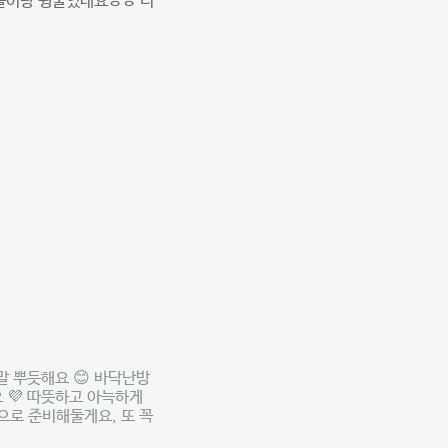
들이랑 뒹굴었네요ㅎㅎ 너
말 뿌듯해요 😊 바닥난방
 💜 따뜻하고 아늑하게
으로 준비해둘게요, 또 꼭