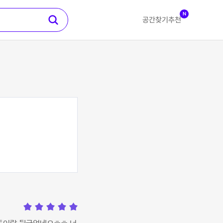
N
공간찾기
추천