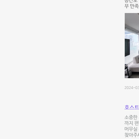
공간도
무 만족
2024-03
호스트
소중한 
까지 편
머무실 
찾아주세