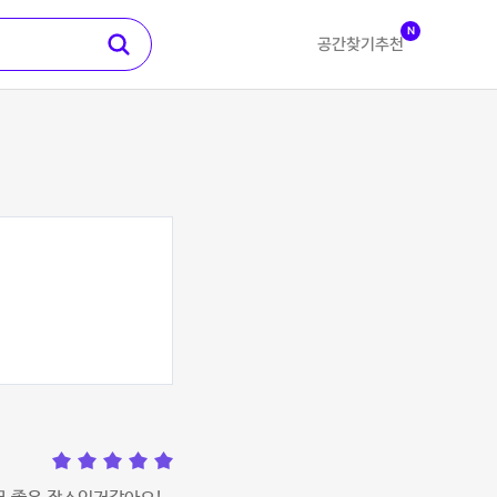
N
공간찾기
추천