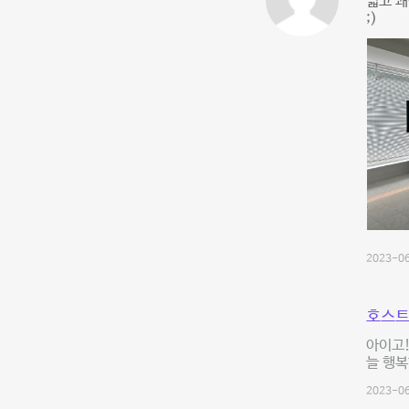
넓고 
;)
2023-06
호스트
아이고!
늘 행복
2023-06