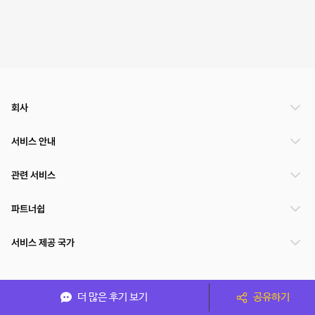
회사
서비스 안내
관련 서비스
파트너쉽
서비스 제공 국가
(주)NSPACE 사업자정보
더 많은 후기 보기
공유하기