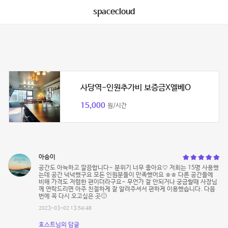
spacecloud
사당역-인원추가비 보증금X엘베O
15,000
원/시간
아승이
공간도 아늑하고 깔끔합니다~ 분위기 너무 좋아요♡ 저희는 15명 사용했
는데 공간 넉넉했구요 모든 인원분들이 만족했어요 ㅎㅎ 다른 공간들에
비해 가격도 저렴한 편이더라구요~ 무언가 잘 안되거나 궁금할때 사장님
께 연락드리면 아주 친절하게 잘 알려주셔서 편하게 이용했습니다. 다음
번에 꼭 다시 오고싶은 곳🙂
2023-03-02 13:54:48
호스트님의 답글