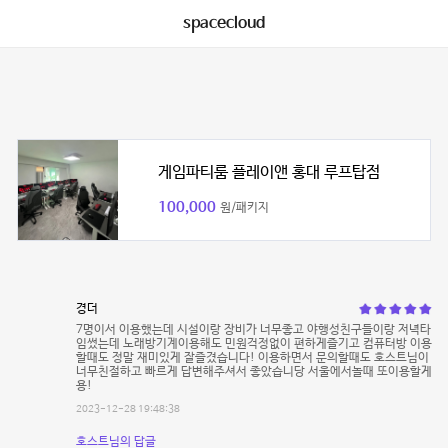
spacecloud
게임파티룸 플레이앤 홍대 루프탑점
100,000
원/패키지
경더
7명이서 이용했는데 시설이랑 장비가 너무좋고 야행성친구들이랑 저녁타
임썼는데 노래방기계이용해도 민원걱정없이 편하게즐기고 컴퓨터방 이용
할때도 정말 재미있게 잘즐겼습니다! 이용하면서 문의할때도 호스트님이
너무친절하고 빠르게 답변해주셔서 좋았습니당 서울에서놀때 또이용할게
용!
2023-12-28 19:48:38
호스트님의 답글