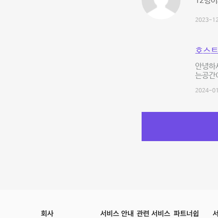
12명이
2023-12
호스트
안녕하세
는공간
2024-01
회사
서비스 안내
관련 서비스
파트너쉽
서