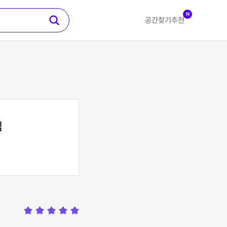
N
공간찾기
추천
점