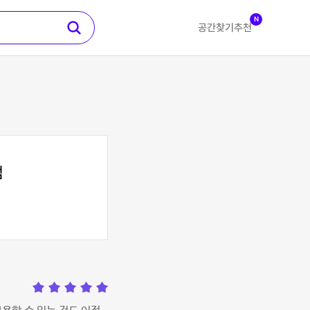
N
공간찾기
추천
점