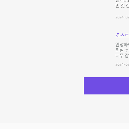
놀거리도
인 것 
2024-02
호스트
안녕하
퇴실 후
너무 
2024-02