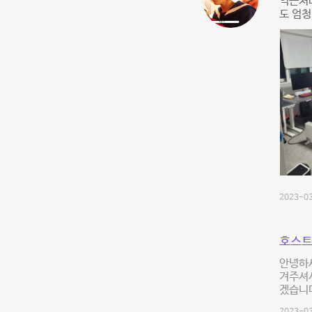
역근처라
도 엄청
2023-03
호스트
안녕하
겨주셔서
겠습니