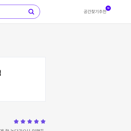
N
공간찾기
추천
점