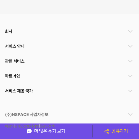
회사
서비스 안내
관련 서비스
파트너쉽
서비스 제공 국가
(주)NSPACE 사업자정보
이용약관
개인정보처리방침
운영정책
더 많은 후기 보기
공유하기
스페이스클라우드는 통신판매중개자이며 통신판매의 당사자가 아닙니다. 따라서 스페이스클
라우드는 공간 거래정보 및 거래에 대해 책임지지 않습니다.