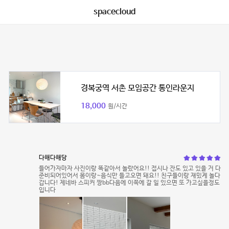
spacecloud
경복궁역 서촌 모임공간 통인라운지
18,000
원/시간
다해다해당
들어가자마자 사진이랑 똑같아서 놀랐어요!! 접시나 잔도 있고 있을 거 다
준비되어있어서 몸이랑~음식만 들고오면 돼요!! 친구들이랑 재밌게 놀다
갑니다! 제네바 스피커 짱bb다음에 이쪽에 갈 일 있으면 또 가고싶을정도
입니다