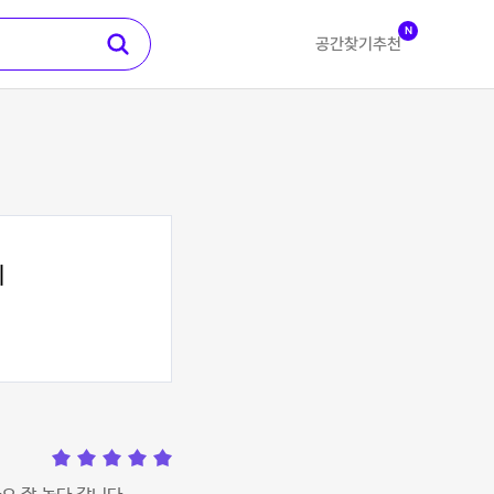
N
공간찾기
추천
지