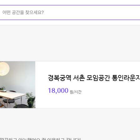
경복궁역 서촌 모임공간 통인라운
18,000
원/시간
현