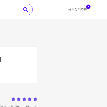
N
공간찾기
추천
지