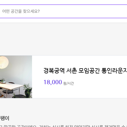
경복궁역 서촌 모임공간 통인라운
18,000
원/시간
달팽이