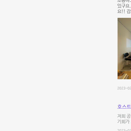
조용하고
있구요.
요!! 
2023-02
호스트
저희 공
기회가 