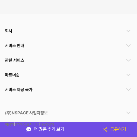
회사
서비스 안내
관련 서비스
파트너쉽
서비스 제공 국가
(주)NSPACE 사업자정보
이용약관
개인정보처리방침
운영정책
더 많은 후기 보기
공유하기
스페이스클라우드는 통신판매중개자이며 통신판매의 당사자가 아닙니다. 따라서 스페이스클
라우드는 공간 거래정보 및 거래에 대해 책임지지 않습니다.