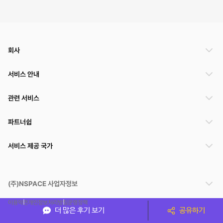
회사
서비스 안내
관련 서비스
파트너쉽
서비스 제공 국가
(주)NSPACE 사업자정보
이용약관
개인정보처리방침
운영정책
더 많은 후기 보기
공유하기
스페이스클라우드는 통신판매중개자이며 통신판매의 당사자가 아닙니다. 따라서 스페이스클
라우드는 공간 거래정보 및 거래에 대해 책임지지 않습니다.