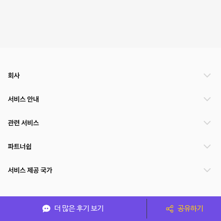
회사
서비스 안내
관련 서비스
파트너쉽
서비스 제공 국가
(주)NSPACE 사업자정보
더 많은 후기 보기
공유하기