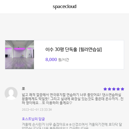
spacecloud
이수 30평 단독홀 [힐러연습실]
8,000
원/시간
쪼
넓고 쾌적 깔끔해서 연극뮤지컬 연습하기 너무 좋았어요! 댄스연습하실
분들에게도 딱일듯! 그리고 실내에 화장실 있는것도 좋은데 온수까지..진
짜 짱이에요...또 이용하러 올게요♡
2023-02-01 23:33:36
호스트님의 답글
겨울에 손시린거 너무 춥잖아요ㅎㅎ신경쓰여서 겨울되기전에 호다닥 달
았었습니다😘 너무 뿌듯하네요!! 감사합니다😀