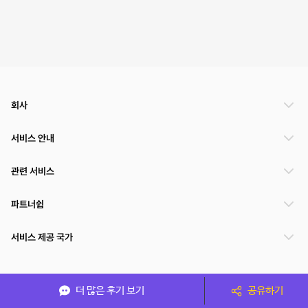
회사
서비스 안내
관련 서비스
파트너쉽
서비스 제공 국가
(주)NSPACE 사업자정보
더 많은 후기 보기
공유하기