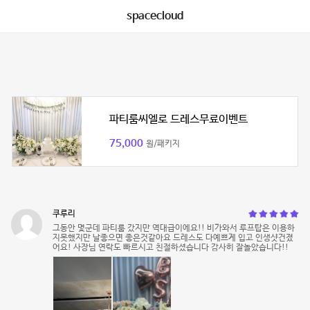
spacecloud
파티룸씨엘로 드레스무료이벤트
75,000
원/패키지
쿠루리
그동안 몇군데 파티룸 갔지만 역대급이에요!! 비가와서 루프탑은 이용하
지못했지만 날좋으면 좋은것같아요 드레스도 다예쁘게 입고 인생샷건졌
어요! 사장님 연락도 빠르시고 친절하셨습니다 감사히 잘놀았습니다!!