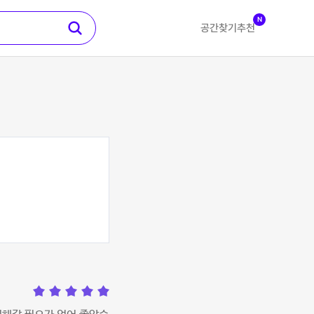
N
공간찾기
추천