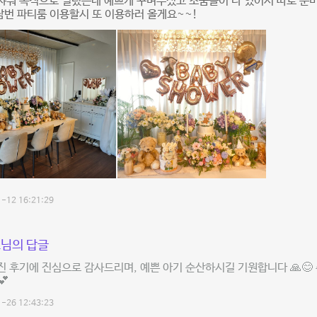
샤워 목적으로 빌렸는데 예쁘게 꾸며주셨고 소품들이 다 있어서 따로 준
담번 파티룸 이용할시 또 이용하러 올게요~~!
-12 16:21:29
님의 답글
 후기에 진심으로 감사드리며, 예쁜 아기 순산하시길 기원합니다 🙏😊
💕
-26 12:43:23