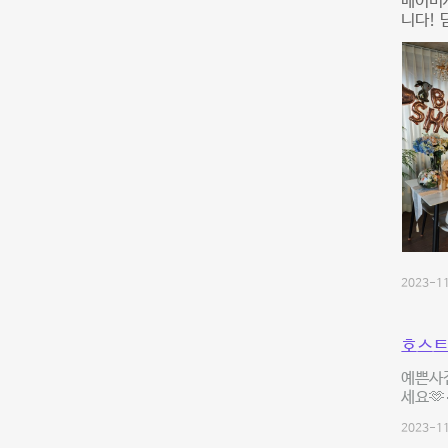
베이비
니다! 
2023-11
호스트
예쁜사진
세요🫶
2023-11