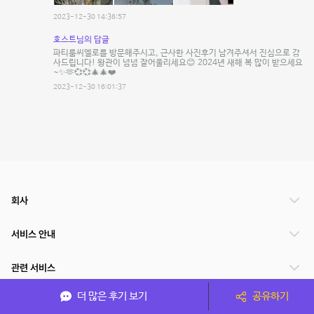
2023-12-30 14:36:57
호스트님의 답글
파티룸씨엘로를 방문해주시고, 근사한 사진후기 남겨주셔서 진심으로 감
사드립니다! 왕관이 넘넘 잘어울리세요😊 2024년 새해 복 많이 받으세요
~✨️🫶💞💞🎄🎄❤️
2023-12-30 16:01:37
회사
서비스 안내
관련 서비스
더 많은 후기 보기
공유하기
파트너쉽