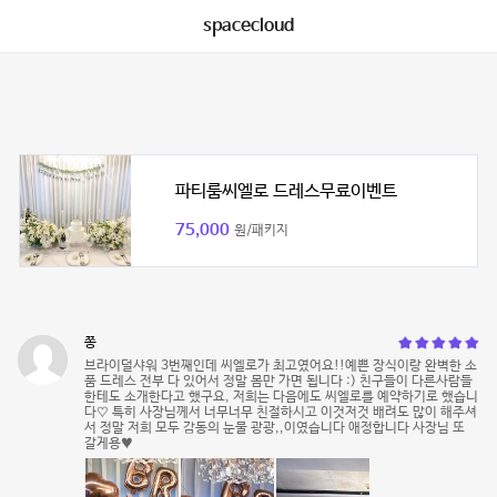
spacecloud
파티룸씨엘로 드레스무료이벤트
75,000
원/패키지
쫑
브라이덜샤워 3번째인데 씨엘로가 최고였어요!!예쁜 장식이랑 완벽한 소
품 드레스 전부 다 있어서 정말 몸만 가면 됩니다 :) 친구들이 다른사람들
한테도 소개한다고 했구요, 저희는 다음에도 씨엘로를 예약하기로 했습니
다♡ 특히 사장님께서 너무너무 친절하시고 이것저것 배려도 많이 해주셔
서 정말 저희 모두 감동의 눈물 광광,,이였습니다 애정합니다 사장님 또
갈게용♥️