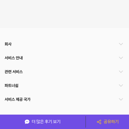
회사
서비스 안내
관련 서비스
파트너쉽
서비스 제공 국가
(주)NSPACE 사업자정보
더 많은 후기 보기
공유하기