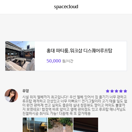
spacecloud
홍대 파티룸,워크샵 디스퀘어루프탑
50,000
원/시간
유댕
시설 위치 엘베까지 최고입니다! 우선 엘베 있어서 짐 옮기기 너무 편하고
루프탑 쾌적하고 감성있고 너무 이뻐요!! 전기그릴이라 고기 태울 일도 없
이 완전 편하게 썼고 실외도 좋은데 실내 창문뷰도 짱이고 여의도 불꽃까
지 보였네요! 합정역 바로 앞이고 옆에 편의점도 있고 루프탑 매니저님도
친절하시공 취사도 가능! 다음에 꼭 또 갈거에용