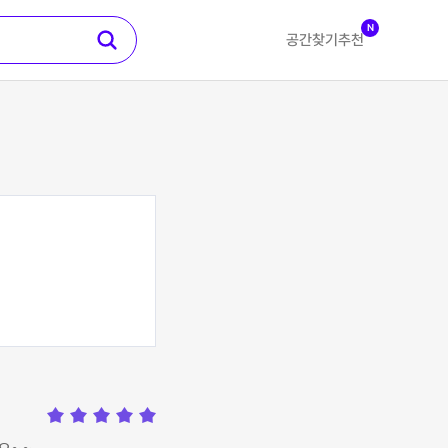
N
공간찾기
추천