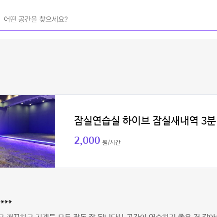
잠실연습실 하이브 잠실새내역 3분
2,000
원/시간
***