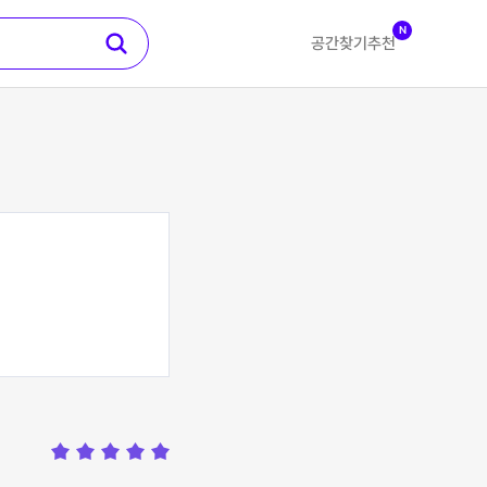
N
공간찾기
추천