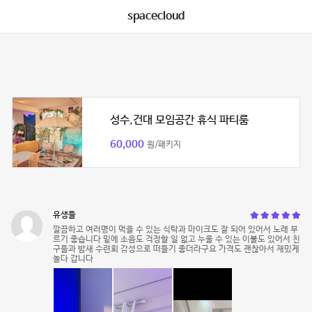
spacecloud
성수,건대 모임공간 휴식 파티룸
60,000
원/패키지
유생들
깔끔하고 여러명이 먹을 수 있는 식탁과 마이크도 잘 되어 있어서 노래 부
르기 좋습니다 밑에 소음도 걱정할 일 없고 누울 수 있는 이불도 있어서 친
구들과 밤새 수련회 감성으로 떠들기 좋더라구요 가격도 괜찮아서 재밌게
놀다 갑니다