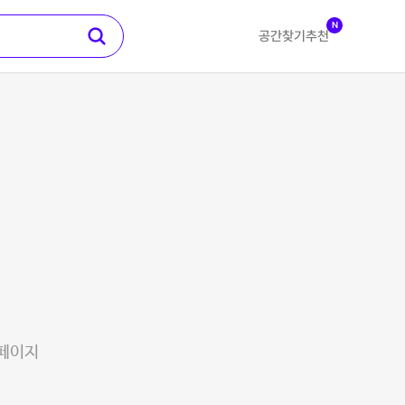
N
공간찾기
추천
 페이지