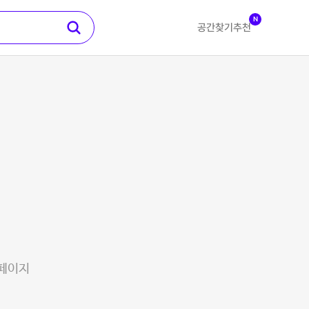
N
공간찾기
추천
 페이지