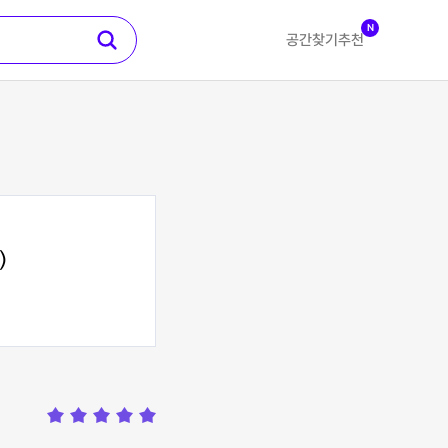
N
공간찾기
추천
)