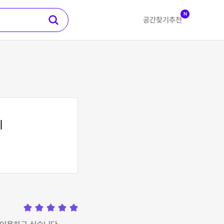
N
공간찾기
추천
지