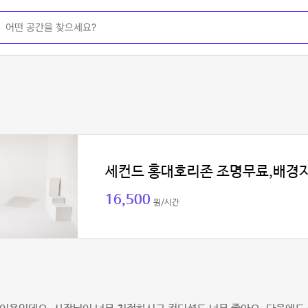
세컨드 홍대호리존 조명무료,배경
16,500
원/시간
흰