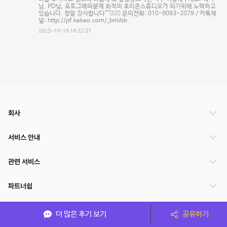
님, PD님, 포토그래퍼분께 최적의 호리존스튜디오가 되기위해 노력하고
있습니다. 정말 감사합니다^^🙇🏻‍♂️ 문의전화: 010-9093-2079 / 카톡채
널: http://pf.kakao.com/_bmibb
2023-10-15 16:22:37
회사
서비스 안내
관련 서비스
파트너쉽
서비스 제공 국가
더 많은 후기 보기
공유하기