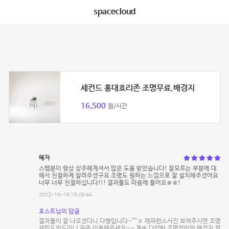
spacecloud
세컨드 홍대호리존 조명무료,배경지
16,500
원/시간
혜자
스탭분이 항상 상주해계셔서 많은 도움 받았습니다! 잘모르는 부분에 대
해서 친절하게 알려주셨구요 조명도 원하는 느낌으로 잘 설치해주셨어요
너무 너무 친절하십니다!!! 결과물도 마음에 들어요ㅎㅎ!
2023-10-16 15:29:44
호스트님의 답글
결과물이 잘 나오셨다니 다행입니다~^^☺️ 래퍼런스사진 보여주시면 조명
세팅도와드리니 자주 이용해주세요~~ 계속 다양한 조명장비와 배경지 컬