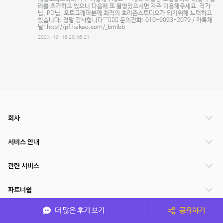
러를 추가하고 있으니 다음에 또 촬영있으시면 자주 이용해주세요. 작가
님, PD님, 포토그래퍼분께 최적의 호리존스튜디오가 되기위해 노력하고
있습니다. 정말 감사합니다^^🙇🏻‍♂️ 문의전화: 010-9093-2079 / 카톡채
널: http://pf.kakao.com/_bmibb
2023-10-16 20:46:23
회사
서비스 안내
관련 서비스
파트너쉽
더 많은 후기 보기
공유하기
서비스 제공 국가